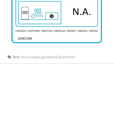
Теги:
печь-камин
,
дровяной
,
Spartherm