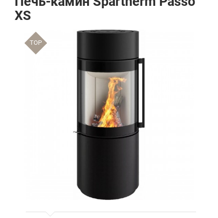
Печь-камин Spartherm Passo
XS
TOP