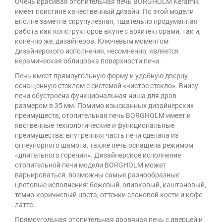
Очень красивая отопительная печь BORGHOLM Keramik
имеет поистине качественный дизайн. По этой модели
вполне заметна скрупулезная, тщательно продуманная
работа как конструкторов вкупе с архитекторами, так и,
конечно же, дизайнеров. Ключевым моментом
дизайнерского исполнения, несомненно, является
керамическая облицовка поверхности печи.
Печь имеет прямоугольную форму и удобную дверцу,
оснащенную стеклом с системой «чистое стекло». Внизу
печи обустроена функциональная ниша для дров
размером в 35 мм. Помимо изысканных дизайнерских
преимуществ, отопительная печь BORGHOLM имеет и
явственные технологические и функциональные
преимущества: внутренняя часть печи сделана из
огнеупорного шамота, также печь оснащена режимом
«длительного горения». Дизайнерское исполнение
отопительной печи модели BORGHOLM может
варьироваться, возможны самые разнообразные
цветовые исполнения: бежевый, оливковый, каштановый,
темно-коричневый цвета, оттенки слоновой кости и кофе
латте.
Прямоугольная отопительная дровяная печь с дверцей и