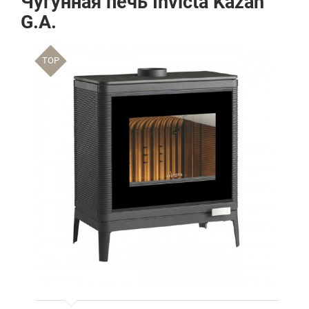
Чугунная печь Invicta Kazan
G.A.
TOP