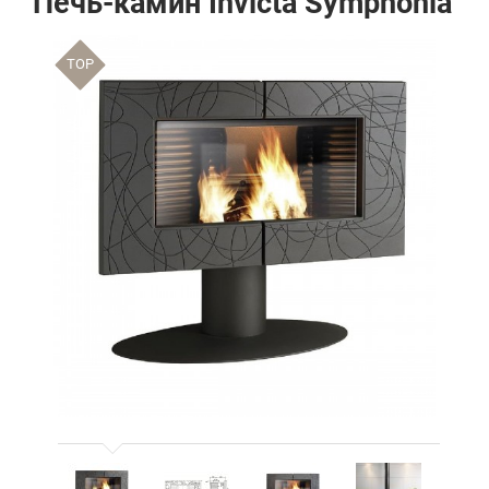
Печь-камин Invicta Symphonia
TOP