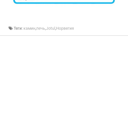
Теги:
камин
,
печь
,
Jotul
,
Норвегия