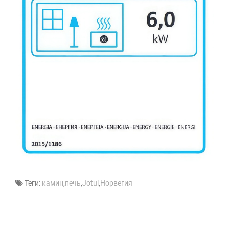
Теги:
камин
,
печь
,
Jotul
,
Норвегия