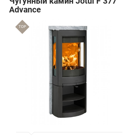
Чугунный камин Jotul F 377
Advance
TOP