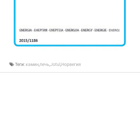
Теги:
камин
,
печь
,
Jotul
,
Норвегия