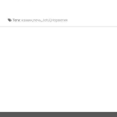
Теги:
камин
,
печь
,
Jotul
,
Норвегия