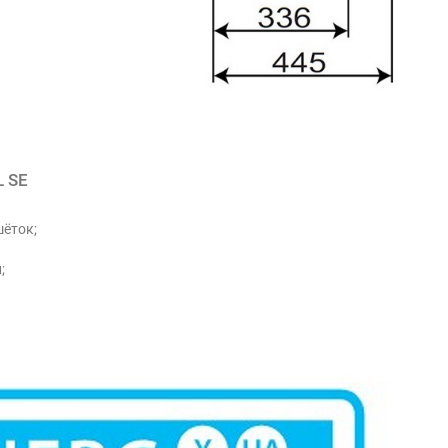
 SE
шёток;
;