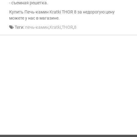
- съемная решетка.
Купить Печь-камин Kratki THOR 8 за недорогую цену
можете у нас в магазине.
Теги:
печь-камин
,
Kratki
,
THOR
,
8