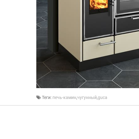
Теги:
печь-камин
,
чугунный
,
guca