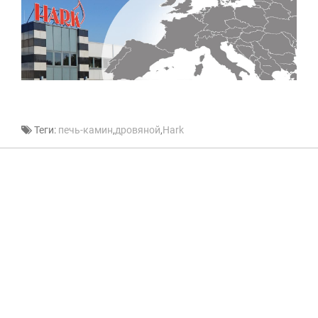
Теги:
печь-камин
,
дровяной
,
Hark