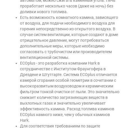
автоматом, можно сжигать каменный уголь. Печь
проработает несколько часов (даже на ночь) без
доливки нового топлива.
Есть возможность комнатного камина, зависящего
от воздуха, для подачи необходимого воздуха для
горения непосредственно из открытого воздуха. В
случае систем вентиляции, которые создают в доме
отрицательное давление, могут потребоваться
дополнительные меры, которые необходимо
согласовать с трубочистом или производителем
вентиляционной системы.
ECOplus - это разработка компании Hark в
сотрудничестве с Институтом Фраунгофера в
Дрездене и Штутгарте. Система ECOplus отличается
камерой сгорания особой геометрии в сочетании с
высокоразвитым воздуховодом и керамическим
фильтром тонкой очистки от пыли. Это значительно
снижает количество загрязняющих веществ в
выхлопных газах и значительно увеличивает
эффективность камина. Расход топлива каминов
ECOplus намного ниже, чем у обычных каминов
Hark.
Для соответствия требованиям по защите