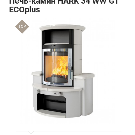
Печь-камин HARK 34 WW GT
ECOplus
TOP