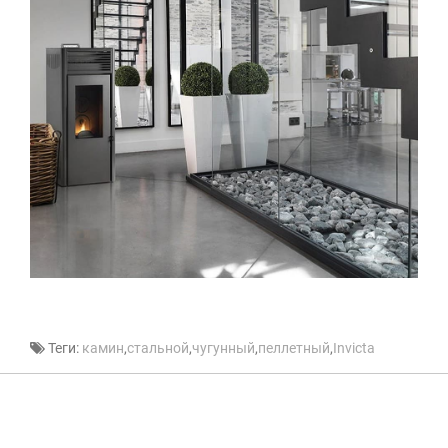
Теги:
камин
,
стальной
,
чугунный
,
пеллетный
,
Invicta