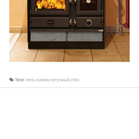
Теги:
печь-камин
,
чугунный
,
mbs