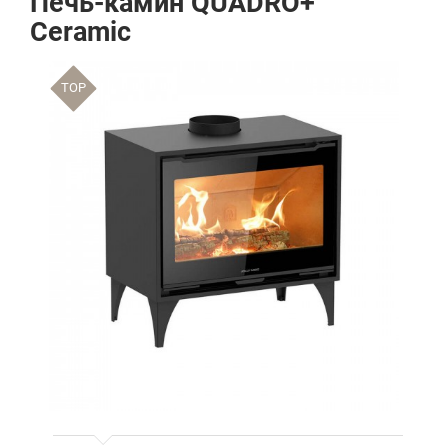
Печь-камин QUADRO+
Ceramic
TOP