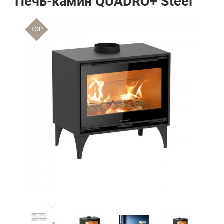
Печь-камин QUADRO+ Steel
TOP