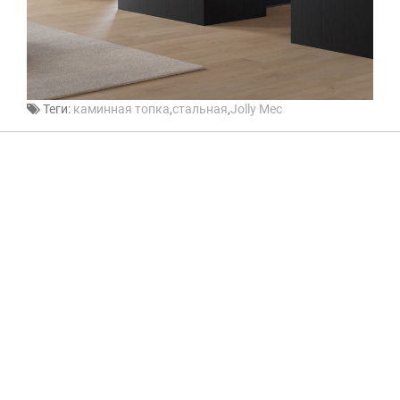
Теги:
каминная топка
,
стальная
,
Jolly Mec