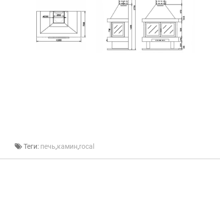
Теги:
печь
,
камин
,
rocal