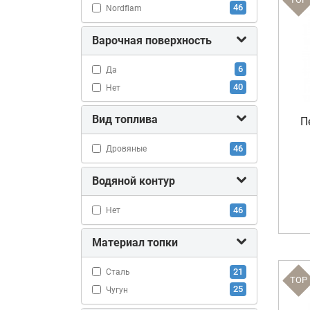
46
Nordflam
Варочная поверхность
6
Да
40
Нет
Вид топлива
П
46
Дровяные
Водяной контур
46
Нет
Материал топки
21
Сталь
TOP
25
Чугун