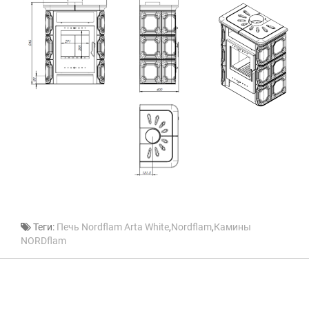
Теги:
Печь Nordflam Arta White
,
Nordflam
,
Камины
NORDflam