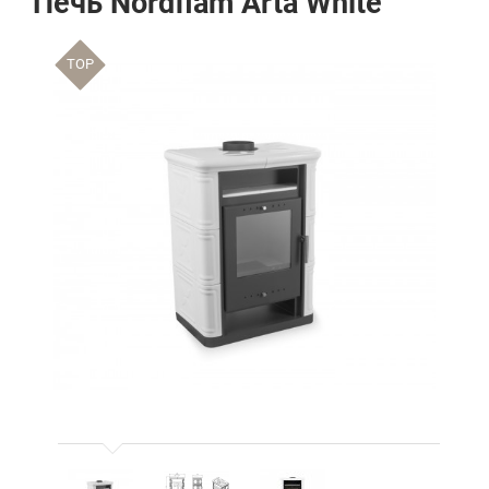
Печь Nordflam Arta White
TOP