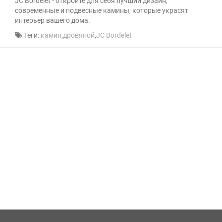
JC Bordelet - откройте для себя лучший дизайн,
современные и подвесные камины, которые украсят
интерьер вашего дома.
Теги:
камин
,
дровяной
,
JC Bordelet