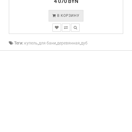
4 070 BYN
В КОРЗИНУ
Теги:
купель
,
для бани
,
деревянная
,
дуб