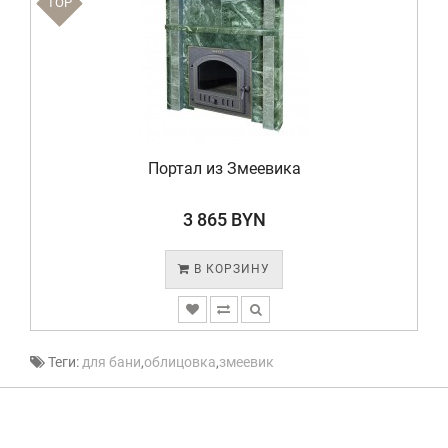
TOP
Портал из Змеевика
3 865 BYN
В КОРЗИНУ
Теги:
для бани
,
облицовка
,
змеевик