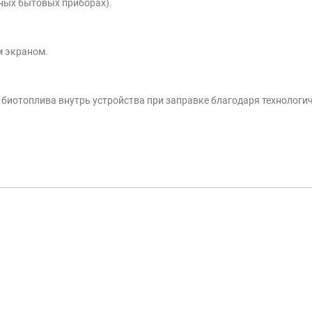
чных бытовых приборах).
м экраном.
 биотоплива внутрь устройства при заправке благодаря технологи