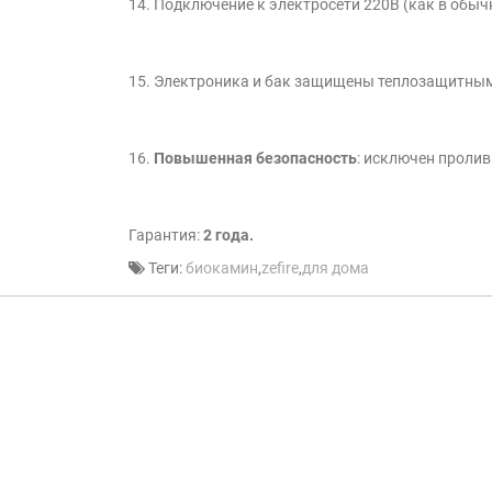
14. Подключение к электросети 220В (как в обы
15. Электроника и бак защищены теплозащитны
16.
Повышенная безопасность
: исключен пролив
Гарантия:
2 года.
Теги:
биокамин
,
zefire
,
для дома