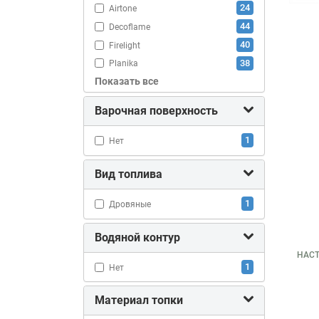
24
Airtone
44
Decoflame
40
Firelight
38
Planika
Показать все
14
Royal Thermo
1
Russia Grill
Варочная поверхность
86
SappFire
8
Spartherm
1
Нет
418
ZeFire
Вид топлива
1
Дровяные
Водяной контур
НАС
1
Нет
Материал топки