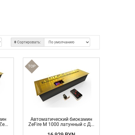
Сортировать:
TOP
мин
Автоматический биокамин
e...
ZeFire М 1000 латунный с Д...
16 929 BYN