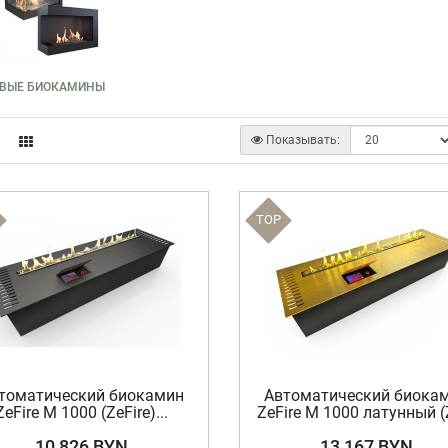
ОВЫЕ БИОКАМИНЫ
Показывать:
TOP
томатический биокамин
Автоматический биока
ZeFire М 1000 (ZeFire)...
ZeFire М 1000 латунный (Z
10 826 BYN
13 167 BYN