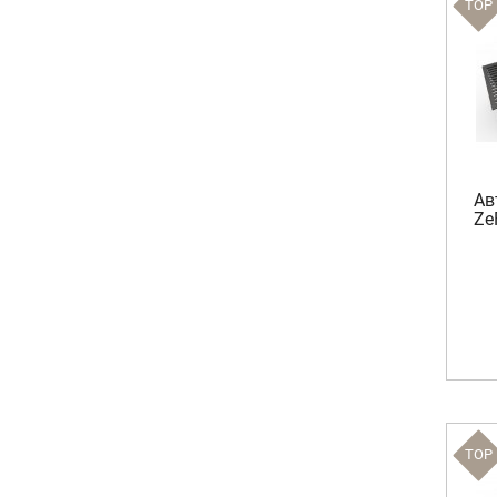
TOP
Ав
Ze
TOP