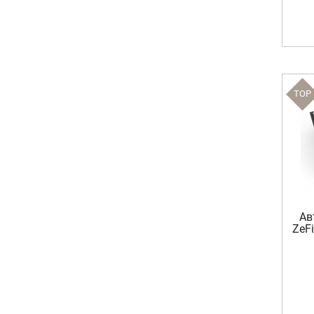
TOP
Ав
ZeF