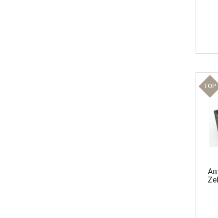
TOP
Ав
Ze