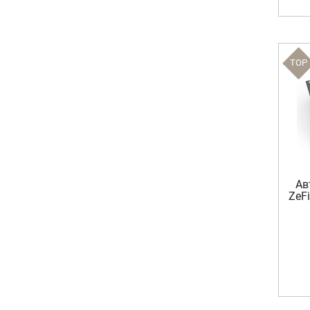
TOP
Ав
ZeF