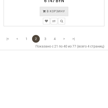
6 147 BYN
В КОРЗИНУ
|<
<
1
2
3
4
>
>|
Показано с 21 по 40 из 77 (всего 4 страниц)