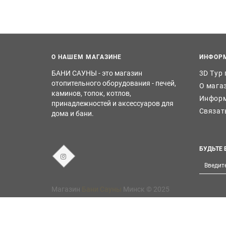
О НАШЕМ МАГАЗИНЕ
ИНФОР
БАНИ САУНЫ - это магазин
3D Тур
отопительного оборудования - печей,
О мага
каминов, топок, котлов,
Информ
принадлежностей и аксессуаров для
Связат
дома и бани.
БУДЬТЕ 
Магазин
Бани Сауны
Минск © 2025