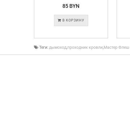
85 BYN
У
В КОРЗИНУ
Теги:
дымоход
,
проходник кровли
,
Мастер Флеш