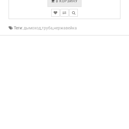
В КОРЗИНУ
Теги:
дымоход
,
труба
,
нержавейка