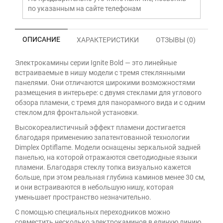
по указанным на сайте телефонам
ОПИСАНИЕ
ХАРАКТЕРИСТИКИ
ОТЗЫВЫ (0)
Электрокамины серии Ignite Bold — это линейные
встраиваемые в нишу модели с тремя стеклянными
панелями. Они отличаются широкими возможностями
размещения в интерьере: с двумя стеклами для углового
обзора пламени, с тремя для панорамного вида и с одним
стеклом для фронтальной установки.
Высокореалистичный эффект пламени достигается
благодаря применению запатентованной технологии
Dimplex Optiflame. Модели оснащены зеркальной задней
панелью, на которой отражаются светодиодные языки
пламени. Благодаря стеклу топка визуально кажется
больше, при этом реальная глубина каминов менее 30 см,
и они встраиваются в небольшую нишу, которая
уменьшает пространство незначительно.
С помощью специальных переходников можно
совместить несколько электрокаминов в единую линию