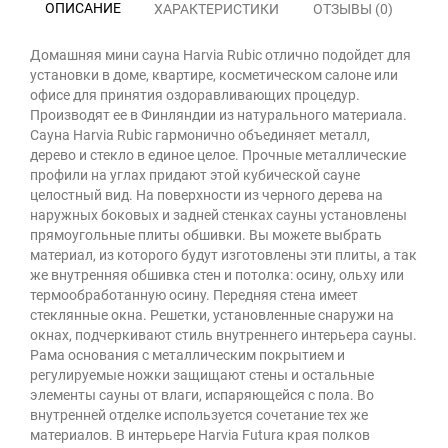
ОПИСАНИЕ
ХАРАКТЕРИСТИКИ
ОТЗЫВЫ (0)
Домашняя мини сауна Harvia Rubic отлично подойдет для
установки в доме, квартире, косметическом салоне или
офисе для принятия оздоравливающих процедур.
Производят ее в Финляндии из натурального материала.
Сауна Harvia Rubic гармонично объединяет металл,
дерево и стекло в единое целое. Прочные металлические
профили на углах придают этой кубической сауне
целостный вид. На поверхности из черного дерева на
наружных боковых и задней стенках сауны установлены
прямоугольные плиты обшивки. Вы можете выбрать
материал, из которого будут изготовлены эти плиты, а так
же внутренняя обшивка стен и потолка: осину, ольху или
термообработанную осину. Передняя стена имеет
стеклянные окна. Решетки, установленные снаружи на
окнах, подчеркивают стиль внутреннего интерьера сауны.
Рама основания с металлическим покрытием и
регулируемые ножки защищают стены и остальные
элементы сауны от влаги, испаряющейся с пола. Во
внутренней отделке используется сочетание тех же
материалов. В интерьере Harvia Futura края полков