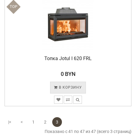
TOP
Топка Jotul I 620 FRL
0 BYN
В КОРЗИНУ
|<
<
1
2
3
Показано с 41 по 47 из 47 (всего 3 страниц)