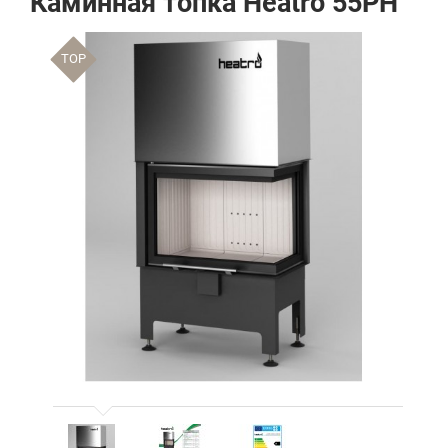
Каминная топка Heatro 55PH
TOP