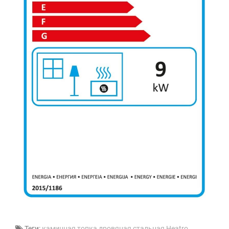
Теги:
каминная топка
,
дровяная
,
стальная
,
Heatro