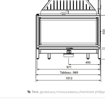
Теги:
дровяные
,
топки
,
камины
,
cheminees philipp