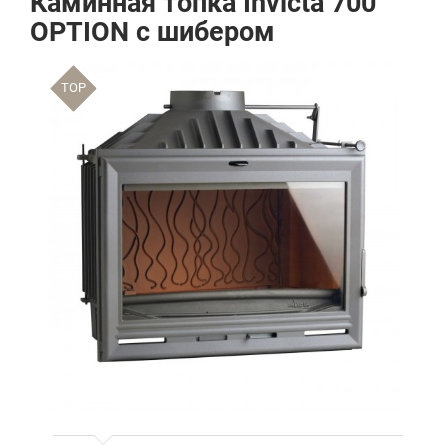
Каминная топка Invicta 700
OPTION с шибером
TOP