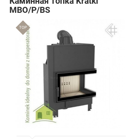
Каминная топка Kratki
MBO/P/BS
TOP