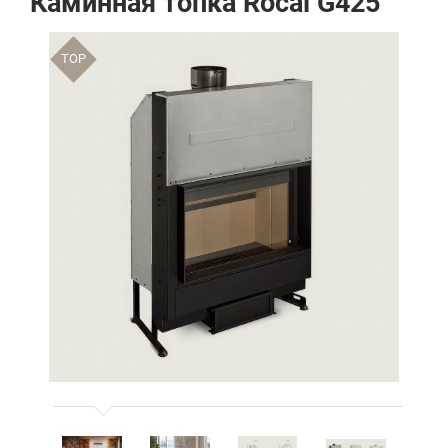
Каминная топка Rocal G425
TOP