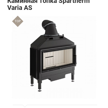
Каминная топка Spartherm
Varia AS
TOP