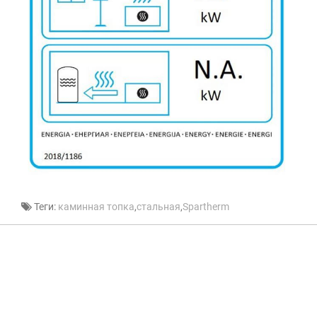
Теги:
каминная топка
,
стальная
,
Spartherm