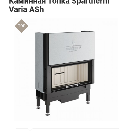
Каминная топка Spartherm
Varia ASh
TOP