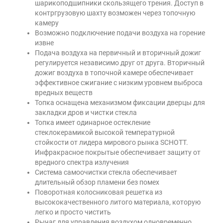
шарикоподшипники скользящего трения. Доступ в
контргрузовую шахту возможен через топочную
камеру
Возможно подключение подачи воздуха на горение
извне
Подача воздуха на первичный и вторичный дожиг
регулируется независимо друг от друга. Вторичный
дожиг воздуха в топочной камере обеспечивает
эффективное сжигание с низким уровнем выброса
вредных веществ
Топка оснащена механизмом фиксации дверцы для
закладки дров и чистки стекла
Топка имеет одинарное остекление
стеклокерамикой высокой температурной
стойкости от лидера мирового рынка SCHOTT.
Инфракрасное покрытые обеспечивает защиту от
вредного спектра излучения
Система самоочистки стекла обеспечивает
длительный обзор пламени без помех
Поворотная колосниковая решетка из
высококачественного литого материала, которую
легко и просто чистить
Рычаг для управления воздухом одновременно