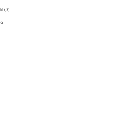
 (0)
й.