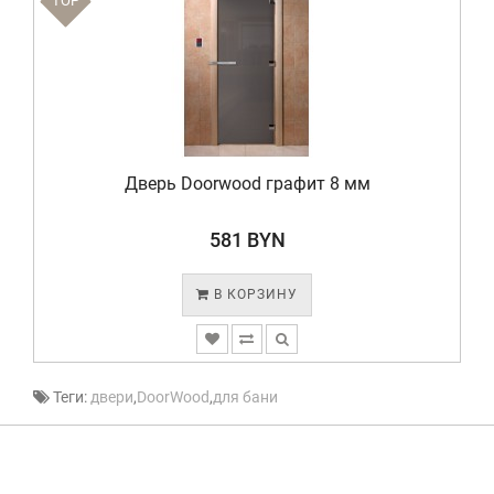
TOP
Дверь Doorwood графит 8 мм
581 BYN
В КОРЗИНУ
Теги:
двери
,
DoorWood
,
для бани