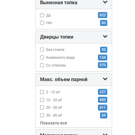
336
ТехноЛит
Выносная топка
66
Ферингер
622
Да
18
Эверест
83
Нет
116
Электропечь (Тепломаркет)
Дверцы топки
95
Без стекла
134
Каминного вида
570
Со стеклом
Макс. объем парной
227
2 - 10 м³
443
10 - 20 м³
411
20 - 30 м³
69
30 - 40 м³
Показать все
23
больше 40 м³