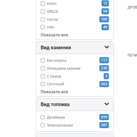
12
Aston
ДРО
54
GRILL'D
185
Harvia
49
Helo
Показать все
31
Iki
17
Kastor
Вид каменки
34
ProMetall
ПЕЧИ
127
Sawo
117
Без кожуха
25
Tylo
230
Облицовка камнем
114
Везувий
3
С баком
23
Ермак
363
Сеточный
78
ИзиСтим
Показать все
414
Стальной кожух
116
Инжкомцентр
Вид топлива
6
Метабел
6
НМК
699
Дровяные
26
Теплодар
387
Электрические
16
Термофор