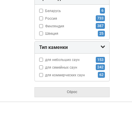
6
Беларусь
733
Россия
387
Финляндия
25
Швеция
Тип каменки
153
для небольших саун
242
для семейных саун
62
для коммерческих саун
Сброс