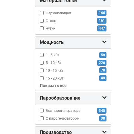
Материал топки
166
Нержавеющая
161
Сталь
447
Чугун
Мощность
58
1 - 5 кВт
226
5 - 10 кВт
78
10 - 15 кВт
48
15 - 20 кВт
Показать все
11
20 - 25 кВт
21
25 - 30 кВт
Парообразование
7
больше 30 кВт
345
Без парогенератора
98
С парогенератором
Производство