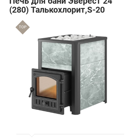
Печь для бани Эверест 24
(280) Талькохлорит,S-20
TOP