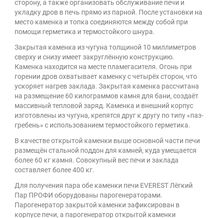
сторону, а также организовать обслуживание печи и
укладку дров в печь прямо из парной. После установки на
место каменка и топка соединяются между собой при
помощи герметика и термостойкого шнура.
Закрытая каменка из чугуна толщиной 10 миллиметров
сверху и снизу имеет закруглённую конструкцию.
Каменка находится на месте пламегасителя. Огонь при
горении дров охватывает каменку с четырёх сторон, что
ускоряет нагрев заклада. Закрытая каменка рассчитана
на размещение 60 килограммов камня для бани, создаёт
массивный тепловой заряд. Каменка и внешний корпус
изготовлены из чугуна, крепятся друг к другу по типу «паз-
гребень» с использованием термостойкого герметика.
В качестве открытой каменки выше основной части печи
размещён стальной поддон для камней, куда умещается
более 60 кг камня. Совокупный вес печи и заклада
составляет более 400 кг.
Для получения пара обе каменки печи EVEREST Лёгкий
Пар ПРОФИ оборудованы парогенераторами.
Парогенератор закрытой каменки зафиксирован в
корпусе печи, а парогенератор открытой каменки