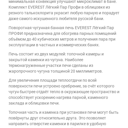
минимальная конвекция улучшают микроклимат в бане.
Комплект EVEREST Лёгкий Пар Профи в облицовке из
резного талькохлорита украсит любую парную и порадует
даже самого искушенного любителя русской бани.
Поворотная чугунная банная печь EVEREST Лёгкий Пар
ПРОФИ предназначена для обогрева парных помещений
объёмом до 40 кубических метров и получения пара при
эксплуатации в частных и коммерческих банях.
Печь состоит из двух модулей: топочной камеры и
закрытой каменки из чугуна. Наиболее
термонагруженные участки печи сделаны из
жаропрочного чугуна толщиной 20 миллиметров.
Для увеличения площади теплоотдачи по всей
поверхности печи устроено оребрение, за счёт которого
чугун быстрее отдаёт тепло в окружающее пространство и
способствует ускорению нагрева парной, каменного
заклада и облицовки печи.
Топочная часть и каменка при установке печи могут быть
повёрнуты друг относительно друга. Это позволяет
направить отверстие каменки в парилке в удобную