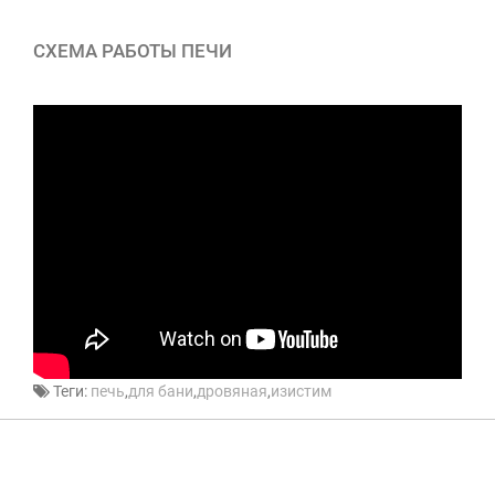
СХЕМА РАБОТЫ ПЕЧИ
Теги:
печь
,
для бани
,
дровяная
,
изистим