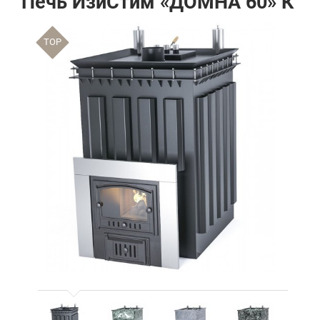
Печь ИзиСтим «ДОМНА 60» К
TOP