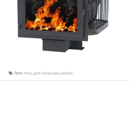
Теги:
печь
,
для бани
,
нмк
,
сибирь