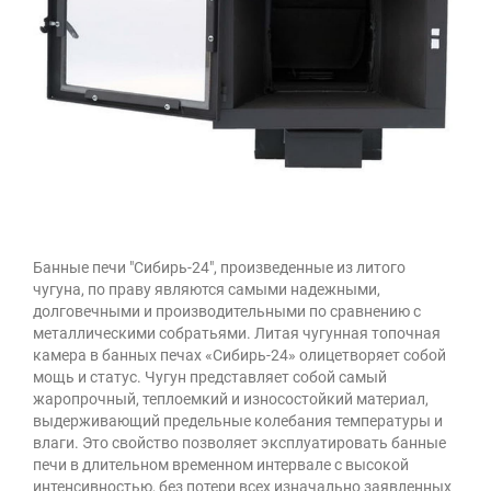
Банные печи "Сибирь-24", произведенные из литого
чугуна, по праву являются самыми надежными,
долговечными и производительными по сравнению с
металлическими собратьями. Литая чугунная топочная
камера в банных печах «Сибирь-24» олицетворяет собой
мощь и статус. Чугун представляет собой самый
жаропрочный, теплоемкий и износостойкий материал,
выдерживающий предельные колебания температуры и
влаги. Это свойство позволяет эксплуатировать банные
печи в длительном временном интервале с высокой
интенсивностью, без потери всех изначально заявленных