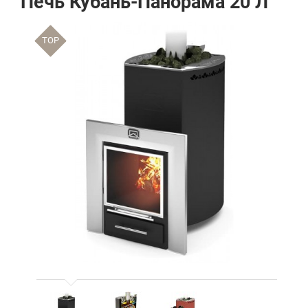
Печь Кубань-Панорама 20 Л
TOP