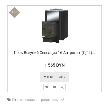
TOP
Печь Везувий Сенсация 16 Антрацит (ДТ-4)...
1 565 BYN
В КОРЗИНУ
Теги:
сенсация
,
антрацит
,
везувий