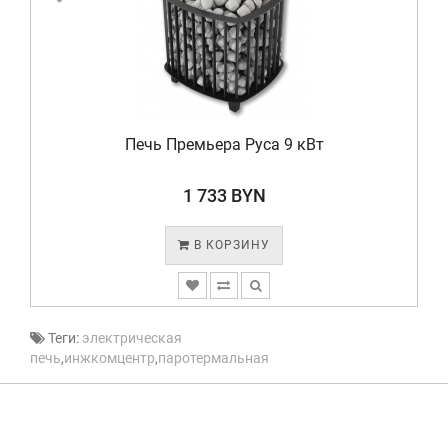
Печь Премьера Руса 9 кВт
1 733 BYN
В КОРЗИНУ
Теги:
электрическая
печь
,
инжкомцентр
,
паротермальная