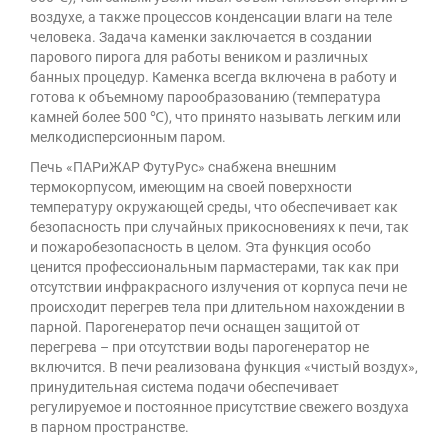
воздухе, а также процессов конденсации влаги на теле
человека. Задача каменки заключается в создании
парового пирога для работы веником и различных
банных процедур. Каменка всегда включена в работу и
готова к объемному парообразованию (температура
камней более 500 ℃), что принято называть легким или
мелкодисперсионным паром.
Печь «ПАРиЖАР ФутуРус» снабжена внешним
термокорпусом, имеющим на своей поверхности
температуру окружающей среды, что обеспечивает как
безопасность при случайных прикосновениях к печи, так
и пожаробезопасность в целом. Эта функция особо
ценится профессиональным пармастерами, так как при
отсутствии инфракрасного излучения от корпуса печи не
происходит перегрев тела при длительном нахождении в
парной. Парогенератор печи оснащен защитой от
перегрева – при отсутствии воды парогенератор не
включится. В печи реализована функция «чистый воздух»,
принудительная система подачи обеспечивает
регулируемое и постоянное присутствие свежего воздуха
в парном пространстве.