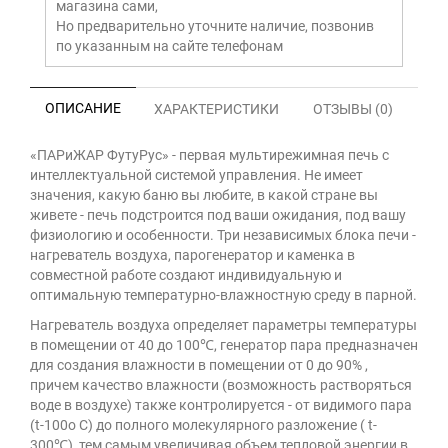
магазина сами,
Но предварительно уточните наличие, позвонив
по указанным на сайте телефонам
ОПИСАНИЕ
ХАРАКТЕРИСТИКИ
ОТЗЫВЫ (0)
«ПАРиЖАР ФутуРус» - первая мультирежимная печь с
интеллектуальной системой управления. Не имеет
значения, какую баню вы любите, в какой стране вы
живете - печь подстроится под ваши ожидания, под вашу
физиологию и особенности. Три независимых блока печи -
нагреватель воздуха, парогенератор и каменка в
совместной работе создают индивидуальную и
оптимальную температурно-влажностную среду в парной.
Нагреватель воздуха определяет параметры температуры
в помещении от 40 до 100℃, генератор пара предназначен
для создания влажности в помещении от 0 до 90% ,
причем качество влажности (возможность растворяться
воде в воздухе) также контролируется - от видимого пара
(t-100о С) до полного молекулярного разложение ( t-
300℃), тем самым увеличивая объем тепловой энергии в