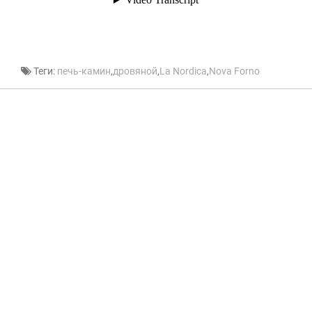
Теги:
печь-камин
,
дровяной
,
La Nordica
,
Nova Forno