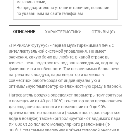
магазина сами,
Но предварительно уточните наличие, позвонив
по указанным на сайте телефонам
ОПИСАНИЕ
ХАРАКТЕРИСТИКИ
ОТЗЫВЫ (0)
«ПАРиЖАР ФутуРус» - первая мультирежимная печь с
интеллектуальной системой управления. Не имеет
значения, какую баню вы любите, в какой стране вы
живете - печь подстроится под ваши ожидания, под вашу
физиологию и особенности. Три независимых блока печи -
нагреватель воздуха, парогенератор и каменка в
совместной работе создают индивидуальную и
оптимальную температурно-влажностную среду в парной.
Нагреватель воздуха определяет параметры температуры
в помещении от 40 до 100℃, генератор пара предназначен
для создания влажности в помещении от 0 до 90% ,
причем качество влажности (возможность растворяться
воде в воздухе) также контролируется - от видимого пара
(t-100о С) до полного молекулярного разложение ( t-
300℃), тем самым увеличивая объем тепловой энергии в