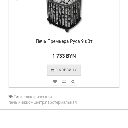
Печь Премьера Руса 9 кВт
1 733 BYN
В КОРЗИНУ
Теги:
электрическая
печь
,
инжкомцентр
,
паротермальная