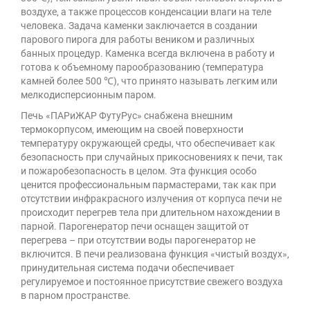
воздухе, а также процессов конденсации влаги на теле
человека. Задача каменки заключается в создании
парового пирога для работы веником и различных
банных процедур. Каменка всегда включена в работу и
готова к объемному парообразованию (температура
камней более 500 ℃), что принято называть легким или
мелкодисперсионным паром.
Печь «ПАРиЖАР ФутуРус» снабжена внешним
термокорпусом, имеющим на своей поверхности
температуру окружающей среды, что обеспечивает как
безопасность при случайных прикосновениях к печи, так
и пожаробезопасность в целом. Эта функция особо
ценится профессиональным пармастерами, так как при
отсутствии инфракрасного излучения от корпуса печи не
происходит перегрев тела при длительном нахождении в
парной. Парогенератор печи оснащен защитой от
перегрева – при отсутствии воды парогенератор не
включится. В печи реализована функция «чистый воздух»,
принудительная система подачи обеспечивает
регулируемое и постоянное присутствие свежего воздуха
в парном пространстве.